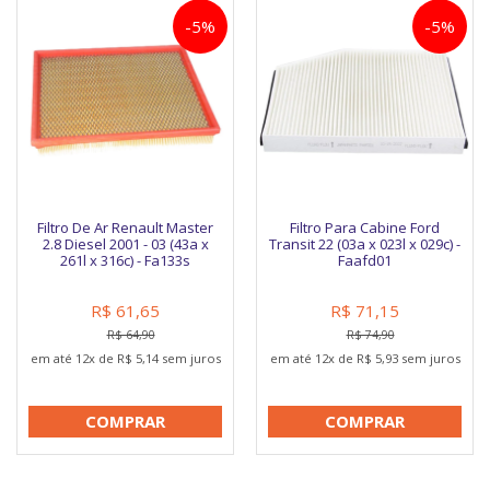
-5%
-5%
Filtro De Ar Renault Master
Filtro Para Cabine Ford
2.8 Diesel 2001 - 03 (43a x
Transit 22 (03a x 023l x 029c) -
261l x 316c) - Fa133s
Faafd01
R$ 61,65
R$ 71,15
R$ 64,90
R$ 74,90
em até 12x de R$ 5,14 sem juros
em até 12x de R$ 5,93 sem juros
COMPRAR
COMPRAR