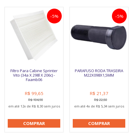
-5%
-5%
Filtro Para Cabine Sprinter
PARAFUSO RODA TRASEIRA
Vito (34a X 298l X 206c) -
M22X098X1,5MM
Faamb06
R$ 99,65
R$ 21,37
R$ 104,90
R$ 22,50
em até 12x de R$ 8,30 sem juros
em até 4x de R$ 5,34 sem juros
COMPRAR
COMPRAR