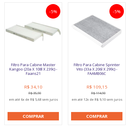
-5%
-5%
Filtro Para Cabine Master
Filtro Para Cabine Sprinter
Kangoo (20a X 108l X 239c) -
Vito (33a X 206l X 299c) -
Faans21
FAAMB06C
R$ 34,10
R$ 109,15
R$ 35,90
R$ 114,90
em até 6x de R$ 5,68 sem juros
em até 12x de R$ 9,10 sem juros
COMPRAR
COMPRAR