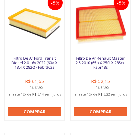
-5%
-5%
Filtro De Ar Ford Transit
Filtro De Ar Renault Master
Diesel 2.0 16v 2022 (60a X
2.5 2010 (65a X 250l X 285c) -
185l X 282c) - Fabr362s
Fabr18s
R$ 61,65
R$ 52,15
R$ 64,90
R$ 54,90
em até 12x de R$ 5,14 sem juros
em até 10x de R$ 5,22 sem juros
COMPRAR
COMPRAR