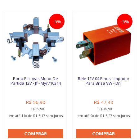
-5%
-5%
Porta Escovas Motor De
Rele 12V 04 Pinos Limpador
Partida 12V - Jf - Myr710314
Para Brisa VW - Dni
R$ 56,90
R$ 47,40
R$ 59,90
R$ 49,90
em até 11x de R$ 5,17 sem juros
em até 9x de R$ 5,27 sem juros
COMPRAR
COMPRAR