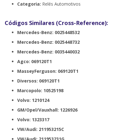
Categoria:
Relés Automotivos
Códigos Similares (Cross-Reference):
Mercedes-Benz: 0025448532
Mercedes-Benz: 0025448732
Mercedes-Benz: 0035440032
Agco: 069120T1
MasseyFerguson: 069120T1
Diversos: 069120T1
Marcopolo: 10525198
Volvo: 1210124
GM/Opel/Vauxhall: 1226926
Volvo: 1323317
VW/Audi: 211953215C
VW/Audi: 211953231G