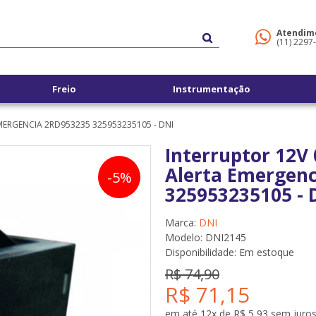
Atendim
(11) 2297
Freio
Instrumentação
MERGENCIA 2RD953235 325953235105 - DNI
Interruptor 12V 
Alerta Emergenc
-5%
325953235105 - 
Marca:
DNI
Modelo: DNI2145
Disponibilidade:
Em estoque
R$ 74,90
R$ 71,15
em até 12x de R$ 5,93 sem juro