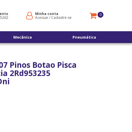
ento
Minha conta
0
-5262
Acessar
/
Cadastre-se
Mecânica
Pneumática
07 Pinos Botao Pisca
ia 2Rd953235
Dni
s