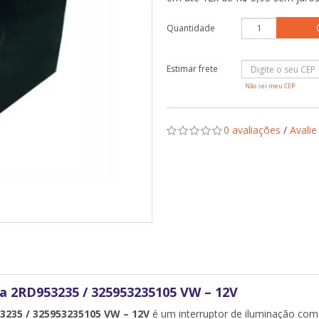
Quantidade
Não sei meu CEP
0 avaliações
/
Avalie
a 2RD953235 / 325953235105 VW – 12V
3235 / 325953235105 VW – 12V
é um interruptor de iluminação com