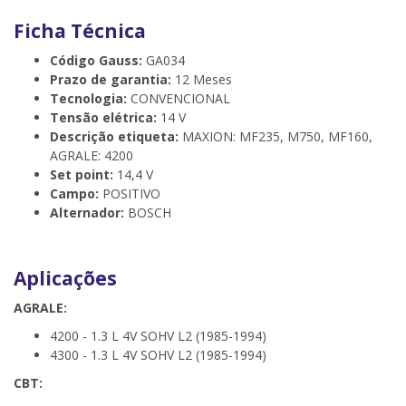
Ficha Técnica
Código Gauss:
GA034
Prazo de garantia:
12 Meses
Tecnologia:
CONVENCIONAL
Tensão elétrica:
14 V
Descrição etiqueta:
MAXION: MF235, M750, MF160,
AGRALE: 4200
Set point:
14,4 V
Campo:
POSITIVO
Alternador:
BOSCH
Aplicações
AGRALE:
4200 - 1.3 L 4V SOHV L2 (1985-1994)
4300 - 1.3 L 4V SOHV L2 (1985-1994)
CBT: