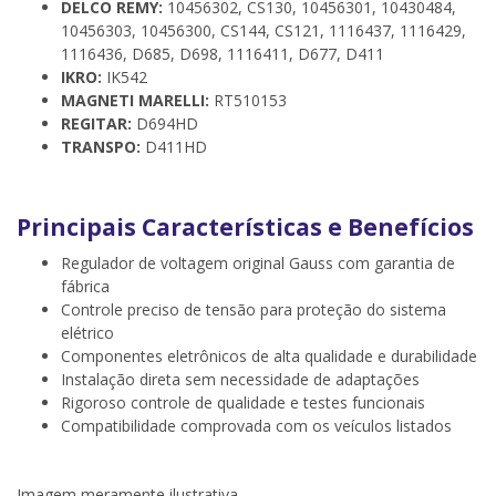
DELCO REMY:
10456302, CS130, 10456301, 10430484,
10456303, 10456300, CS144, CS121, 1116437, 1116429,
1116436, D685, D698, 1116411, D677, D411
IKRO:
IK542
MAGNETI MARELLI:
RT510153
REGITAR:
D694HD
TRANSPO:
D411HD
Principais Características e Benefícios
Regulador de voltagem original Gauss com garantia de
fábrica
Controle preciso de tensão para proteção do sistema
elétrico
Componentes eletrônicos de alta qualidade e durabilidade
Instalação direta sem necessidade de adaptações
Rigoroso controle de qualidade e testes funcionais
Compatibilidade comprovada com os veículos listados
Imagem meramente ilustrativa.