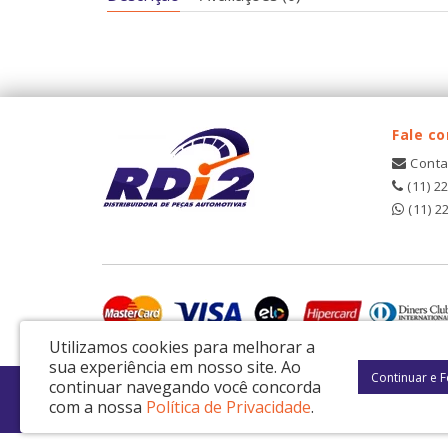
Fale c
Conta
(11) 2
(11) 2
Utilizamos cookies para melhorar a
sua experiência em nosso site.
Ao
Continuar e 
continuar navegando você concorda
RDI2 Peças Automotivas Ltda - CNPJ: 14.423.428/0001-51
com a nossa
Política de Privacidade
.
Av. Nordestina, 663 - São Miguel Paulista - São Paulo / SP - CEP