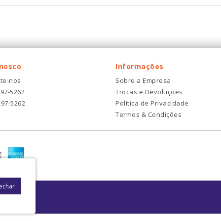
onosco
Informações
te-nos
Sobre a Empresa
297-5262
Trocas e Devoluções
297-5262
Política de Privacidade
Termos & Condições
Fechar
: 08021-000