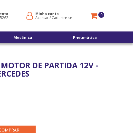
ento
Minha conta
0
-5262
Acessar
/
Cadastre-se
Mecânica
Pneumática
MOTOR DE PARTIDA 12V -
ERCEDES
COMPRAR