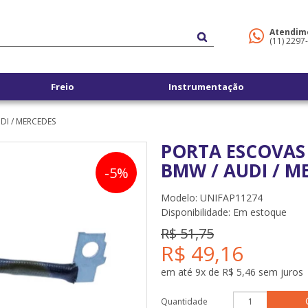
Atendim
(11) 2297
Freio
Instrumentação
DI / MERCEDES
PORTA ESCOVAS 
BMW / AUDI / M
-5%
Modelo: UNIFAP11274
Disponibilidade:
Em estoque
R$ 51,75
R$ 49,16
em até 9x de R$ 5,46 sem juros
Quantidade