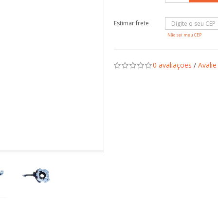
Não sei meu CEP
0 avaliações
/
Avalie