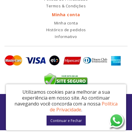
Termos & Condições
Minha conta
Minha conta
Histórico de pedidos
Informativo
Utilizamos cookies para melhorar a sua
experiência em nosso site.
Ao continuar
RDI2 Peças Automotivas Ltda - CNPJ: 14.423.428/0001-51
navegando você concorda com a nossa
Política
Av. Nordestina, 663 - São Miguel Paulista - São Paulo / SP - CEP: 08021-000
de Privacidade
.
RDI2 © 2026
Continuar e Fechar
Desenvolvido por
88digital