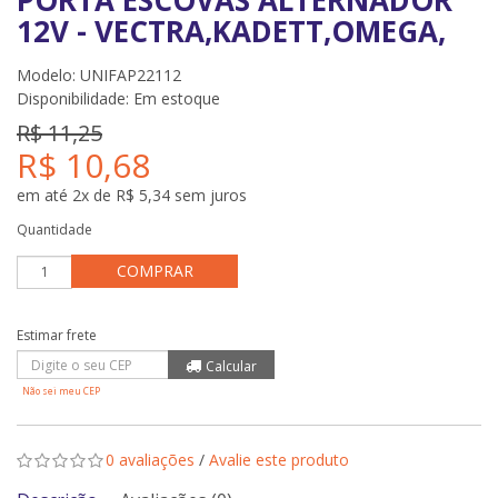
PORTA ESCOVAS ALTERNADOR
12V - VECTRA,KADETT,OMEGA,
Modelo: UNIFAP22112
Disponibilidade:
Em estoque
R$ 11,25
R$ 10,68
em até 2x de R$ 5,34 sem juros
Quantidade
COMPRAR
Não sei meu CEP
0 avaliações
/
Avalie este produto