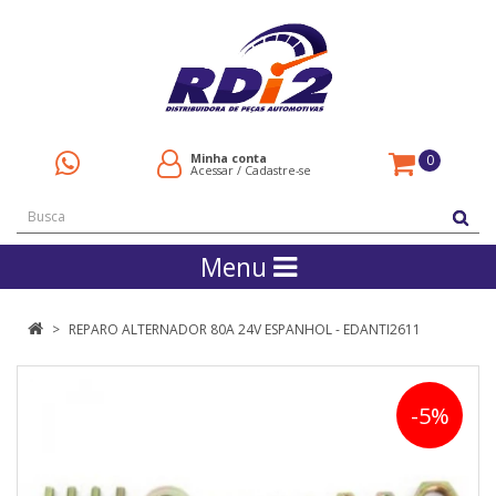
Minha conta
0
Acessar
/
Cadastre-se
Menu
REPARO ALTERNADOR 80A 24V ESPANHOL - EDANTI2611
-5%