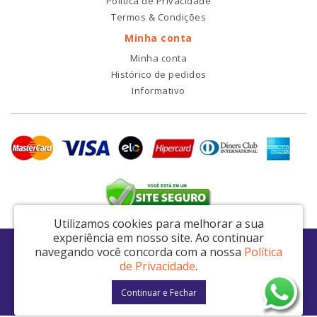
Política de Privacidade
Termos & Condições
Minha conta
Minha conta
Histórico de pedidos
Informativo
Utilizamos cookies para melhorar a sua
experiência em nosso site.
Ao continuar
RDI2 Peças Automotivas Ltda - CNPJ: 14.423.428/0001-51
navegando você concorda com a nossa
Política
Av. Nordestina, 663 - São Miguel Paulista - São Paulo / SP - CEP: 08021-000
de Privacidade
.
RDI2 © 2026
Continuar e Fechar
Desenvolvido por
88digital