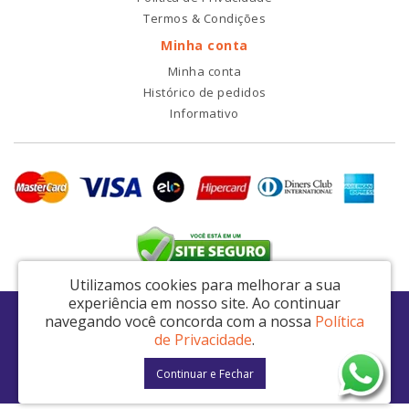
Termos & Condições
Minha conta
Minha conta
Histórico de pedidos
Informativo
Utilizamos cookies para melhorar a sua
experiência em nosso site.
Ao continuar
RDI2 Peças Automotivas Ltda - CNPJ: 14.423.428/0001-51
navegando você concorda com a nossa
Política
Av. Nordestina, 663 - São Miguel Paulista - São Paulo / SP - CEP: 08021-000
de Privacidade
.
RDI2 © 2026
Continuar e Fechar
Desenvolvido por
88digital