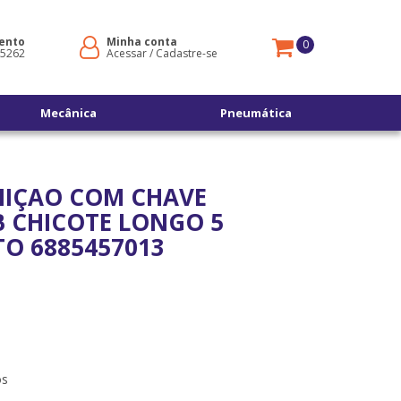
ento
Minha conta
0
-5262
Acessar
/
Cadastre-se
Mecânica
Pneumática
GNIÇAO COM CHAVE
 CHICOTE LONGO 5
TO 6885457013
os