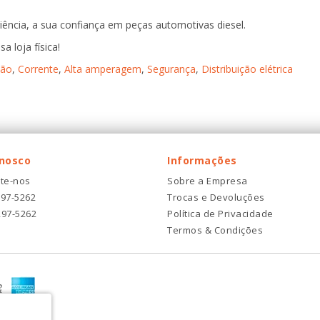
ência, a sua confiança em peças automotivas diesel.
a loja física!
ção
,
Corrente
,
Alta amperagem
,
Segurança
,
Distribuição elétrica
onosco
Informações
te-nos
Sobre a Empresa
297-5262
Trocas e Devoluções
297-5262
Política de Privacidade
Termos & Condições