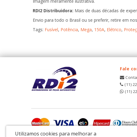
Imagem meramente ilustrativa.
RDI2 Distribuidora:
Mais de duas décadas de experi
Envio para todo o Brasil ou se preferir, retire em noss
Tags:
Fusível
,
Potência
,
Mega
,
150A
,
Elétrico
,
Prote
Fale c
Conta
(11) 2
(11) 2
Utilizamos cookies para melhorar a