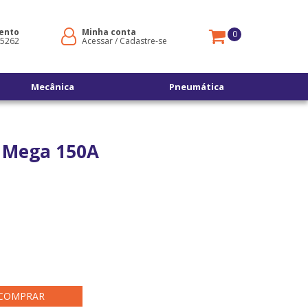
ento
Minha conta
0
-5262
Acessar
/
Cadastre-se
Mecânica
Pneumática
a Mega 150A
COMPRAR