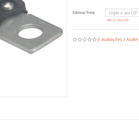
Não sei meu CEP
0 avaliações
/
Avalie