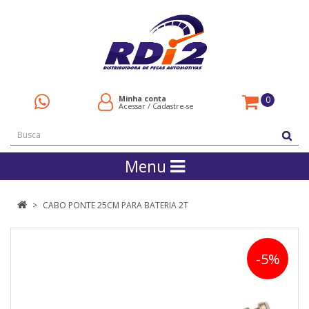
Minha conta
0
Acessar
/
Cadastre-se
Menu
CABO PONTE 25CM PARA BATERIA 2T
-5%