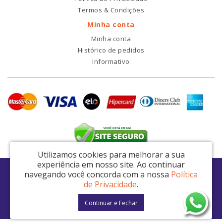
Termos & Condições
Minha conta
Minha conta
Histórico de pedidos
Informativo
Utilizamos cookies para melhorar a sua
experiência em nosso site.
Ao continuar
RDI2 Peças Automotivas Ltda - CNPJ: 14.423.428/0001-51
navegando você concorda com a nossa
Política
Av. Nordestina, 663 - São Miguel Paulista - São Paulo / SP - CEP: 08021-000
de Privacidade
.
RDI2 © 2026
Continuar e Fechar
Desenvolvido por
88digital