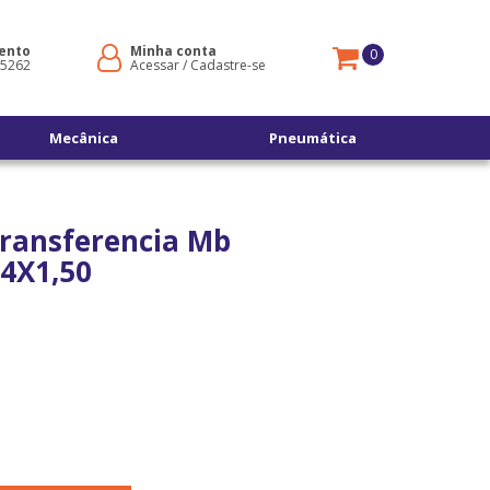
ento
Minha conta
0
-5262
Acessar
/
Cadastre-se
Mecânica
Pneumática
Transferencia Mb
4X1,50
s