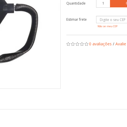
Quantidade
Não sei meu CEP
0 avaliações
/
Avalie