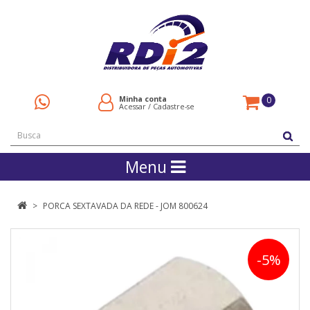
Minha conta
0
Acessar
/
Cadastre-se
Menu
PORCA SEXTAVADA DA REDE - JOM 800624
-5%