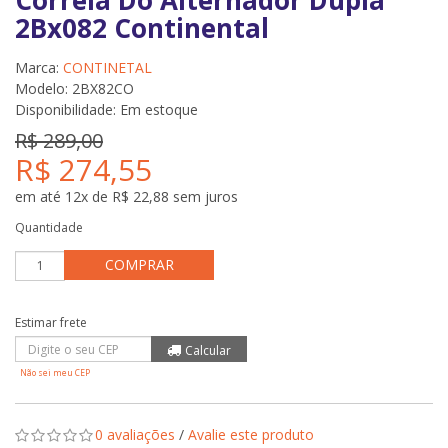
Correia Do Alternador Dupla
2Bx082 Continental
Marca:
CONTINETAL
Modelo: 2BX82CO
Disponibilidade:
Em estoque
R$ 289,00
R$ 274,55
em até 12x de R$ 22,88 sem juros
Quantidade
COMPRAR
Não sei meu CEP
0 avaliações
/
Avalie este produto