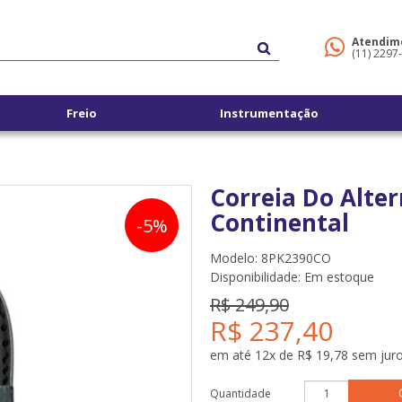
Atendim
(11) 2297
Freio
Instrumentação
Correia Do Alte
Continental
-5%
Modelo: 8PK2390CO
Disponibilidade:
Em estoque
R$ 249,90
R$ 237,40
em até 12x de R$ 19,78 sem jur
Quantidade