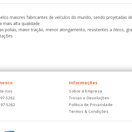
 pelos maiores fabricantes de veículos do mundo, sendo projetadas d
 mais alta qualidade.
as polias, maior tração, menor alongamento, resistentes a óleos, gr
otações
onosco
Informações
te-nos
Sobre a Empresa
297-5262
Trocas e Devoluções
297-5262
Política de Privacidade
Termos & Condições