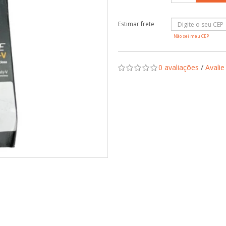
Não sei meu CEP
0 avaliações
/
Avalie