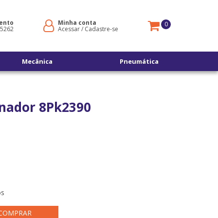
ento
Minha conta
0
-5262
Acessar
/
Cadastre-se
Mecânica
Pneumática
rnador 8Pk2390
os
COMPRAR