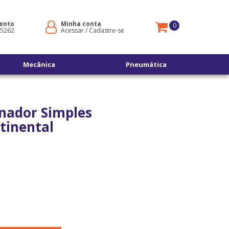
ento
Minha conta
0
-5262
Acessar
/
Cadastre-se
Mecânica
Pneumática
rnador Simples
inental
s