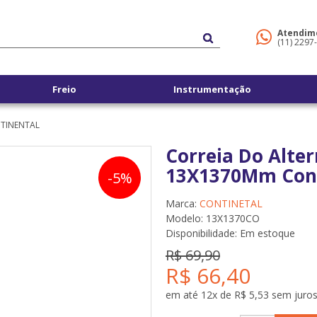
Atendim
(11) 2297
Freio
Instrumentação
NTINENTAL
Correia Do Alte
13X1370Mm Cont
-5%
Marca:
CONTINETAL
Modelo: 13X1370CO
Disponibilidade:
Em estoque
R$ 69,90
R$ 66,40
em até 12x de R$ 5,53 sem juro