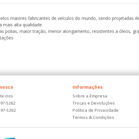
 pelos maiores fabricantes de veículos do mundo, sendo projetadas d
 mais alta qualidade.
as polias, maior tração, menor alongamento, resistentes a óleos, gr
otações
onosco
Informações
te-nos
Sobre a Empresa
297-5262
Trocas e Devoluções
297-5262
Política de Privacidade
Termos & Condições