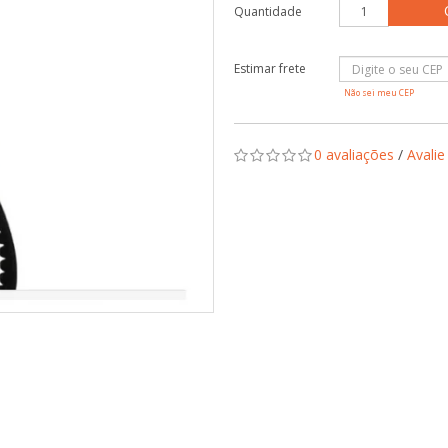
Quantidade
Não sei meu CEP
0 avaliações
/
Avalie