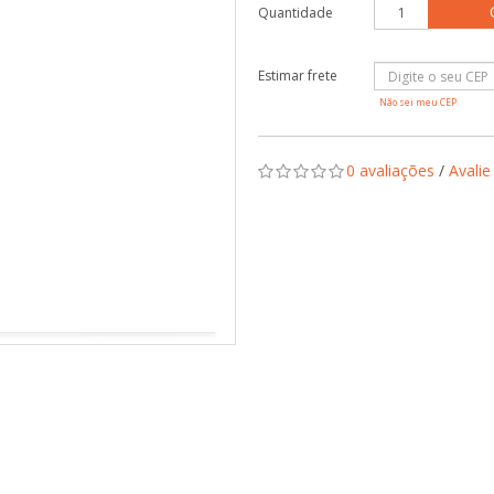
Quantidade
Não sei meu CEP
0 avaliações
/
Avalie