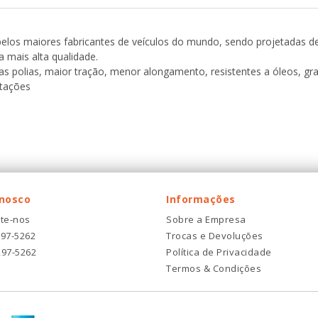
 pelos maiores fabricantes de veículos do mundo, sendo projetadas d
 mais alta qualidade.
as polias, maior tração, menor alongamento, resistentes a óleos, gr
otações
onosco
Informações
te-nos
Sobre a Empresa
297-5262
Trocas e Devoluções
297-5262
Política de Privacidade
Termos & Condições