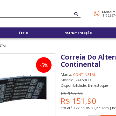
Atendim
(11) 2297
Freio
Instrumentação
NTAL
Correia Do Alte
Continental
-5%
Marca:
CONTINETAL
Modelo: 2AX59CO
Disponibilidade:
Em estoque
R$ 159,90
R$ 151,90
em até 12x de R$ 12,66 sem jur