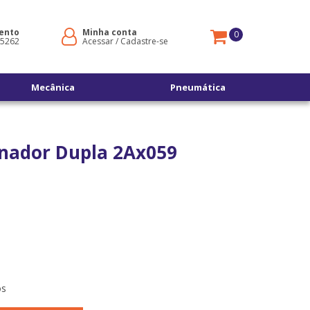
ento
Minha conta
0
-5262
Acessar
/
Cadastre-se
Mecânica
Pneumática
rnador Dupla 2Ax059
os