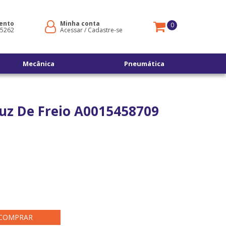
ento
Minha conta
0
-5262
Acessar
/
Cadastre-se
Mecânica
Pneumática
Luz De Freio A0015458709
s
COMPRAR