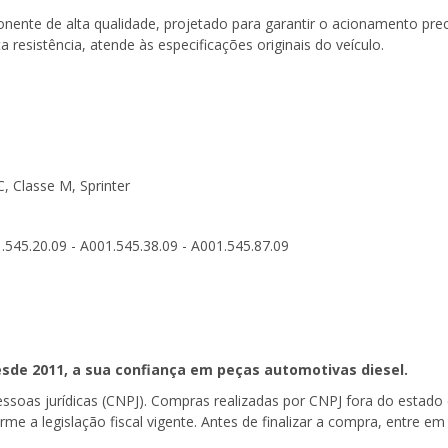
ente de alta qualidade, projetado para garantir o acionamento preci
 resistência, atende às especificações originais do veículo.
C, Classe M, Sprinter
.545.20.09 - A001.545.38.09 - A001.545.87.09
sde 2011, a sua confiança em peças automotivas diesel.
pessoas jurídicas (CNPJ). Compras realizadas por CNPJ fora do estad
forme a legislação fiscal vigente. Antes de finalizar a compra, entre