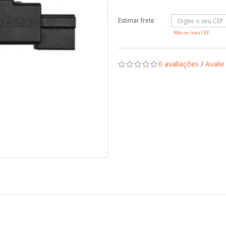
Não sei meu CEP
0 avaliações
/
Avalie