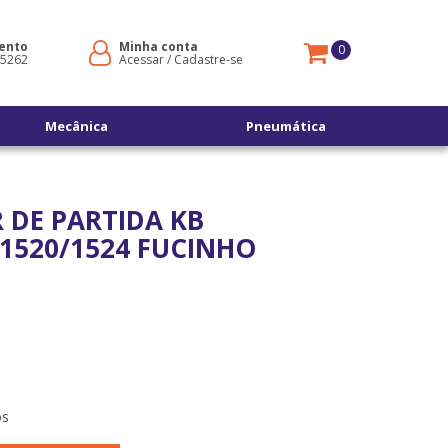
ento
Minha conta
0
-5262
Acessar
/
Cadastre-se
Mecânica
Pneumática
DE PARTIDA KB
/1520/1524 FUCINHO
os