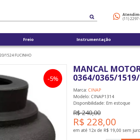
Atendim
(11) 2297
Freio
Instrumentação
20/1524 FUCINHO
MANCAL MOTOR 
0364/0365/1519
-5%
Marca:
CINAP
Modelo: CINAP1314
Disponibilidade:
Em estoque
R$ 240,00
R$ 228,00
em até 12x de R$ 19,00 sem jur