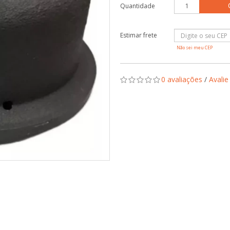
Quantidade
Não sei meu CEP
0 avaliações
/
Avalie