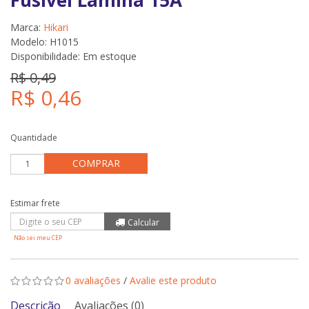
Fusivel Lamina 15A
Marca:
Hikari
Modelo: H1015
Disponibilidade:
Em estoque
R$ 0,49
R$ 0,46
Quantidade
COMPRAR
Não sei meu CEP
0 avaliações
/
Avalie este produto
Descrição
Avaliações (0)