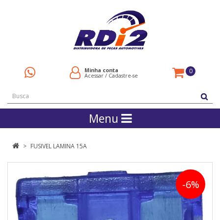
Minha conta
0
Acessar
/
Cadastre-se
Menu
FUSIVEL LAMINA 15A
-6%