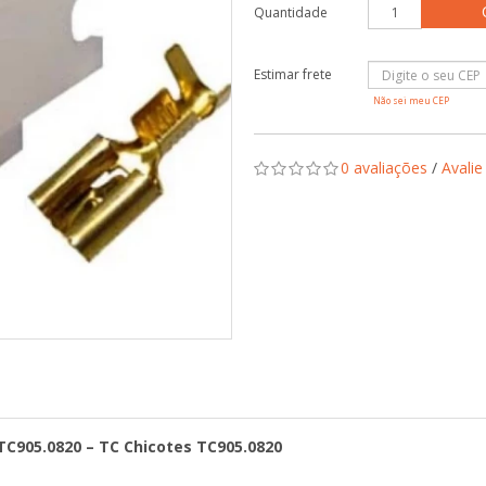
Quantidade
Não sei meu CEP
0 avaliações
/
Avalie
 TC905.0820 – TC Chicotes TC905.0820