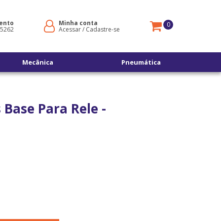
ento
Minha conta
0
-5262
Acessar
/
Cadastre-se
Mecânica
Pneumática
 Base Para Rele -