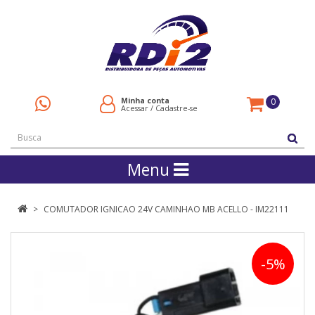
Minha conta
0
Acessar
/
Cadastre-se
Menu
COMUTADOR IGNICAO 24V CAMINHAO MB ACELLO - IM22111
-5%