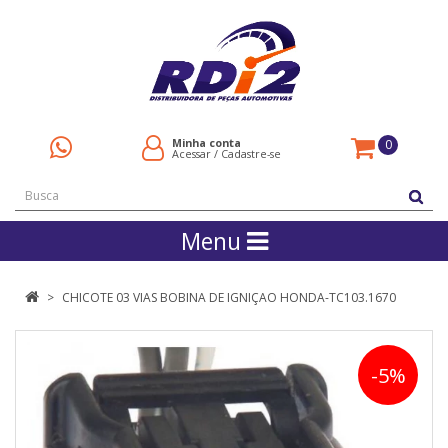
Minha conta
0
Acessar
/
Cadastre-se
Menu
CHICOTE 03 VIAS BOBINA DE IGNIÇAO HONDA-TC103.1670
-5%