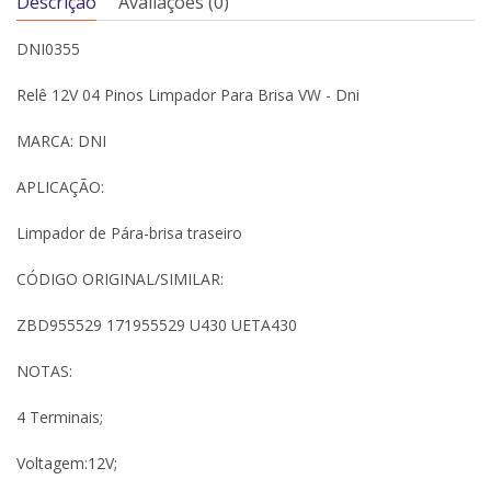
Descrição
Avaliações (0)
DNI0355
Relê 12V 04 Pinos Limpador Para Brisa VW - Dni
MARCA: DNI
APLICAÇÃO:
Limpador de Pára-brisa traseiro
CÓDIGO ORIGINAL/SIMILAR:
ZBD955529 171955529 U430 UETA430
NOTAS:
4 Terminais;
Voltagem:12V;