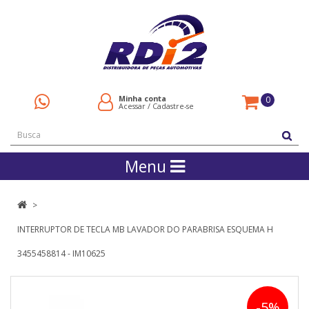
Minha conta
0
Acessar
/
Cadastre-se
Menu
INTERRUPTOR DE TECLA MB LAVADOR DO PARABRISA ESQUEMA H
3455458814 - IM10625
-5%