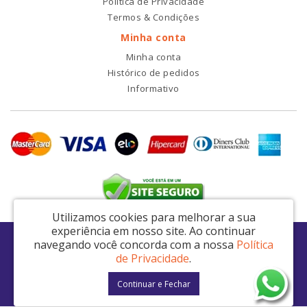
Política de Privacidade
Termos & Condições
Minha conta
Minha conta
Histórico de pedidos
Informativo
Utilizamos cookies para melhorar a sua
experiência em nosso site.
Ao continuar
RDI2 Peças Automotivas Ltda - CNPJ: 14.423.428/0001-51
navegando você concorda com a nossa
Política
Av. Nordestina, 663 - São Miguel Paulista - São Paulo / SP - CEP: 08021-000
de Privacidade
.
RDI2 © 2026
Continuar e Fechar
Desenvolvido por
88digital