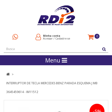
Minha conta
0
Acessar
/
Cadastre-se
Menu
INTERRUPTOR DE TECLA MERCEDES BENZ PARADA ESQUEMA J MB
3645459614 - IM11512
-5%