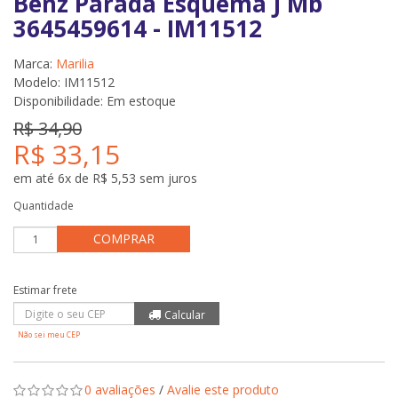
Benz Parada Esquema J Mb
3645459614 - IM11512
Marca:
Marilia
Modelo: IM11512
Disponibilidade:
Em estoque
R$ 34,90
R$ 33,15
em até 6x de R$ 5,53 sem juros
Quantidade
COMPRAR
Não sei meu CEP
0 avaliações
/
Avalie este produto