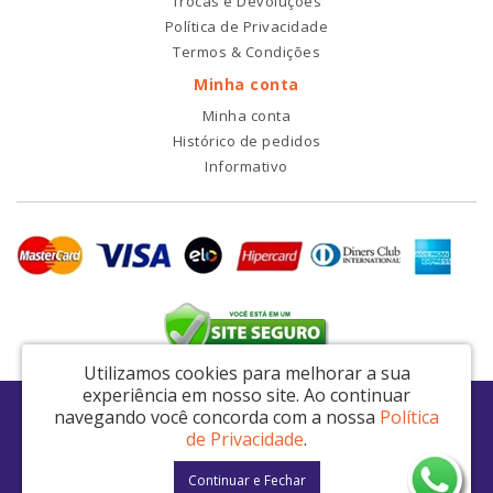
Trocas e Devoluções
Política de Privacidade
Termos & Condições
Minha conta
Minha conta
Histórico de pedidos
Informativo
Utilizamos cookies para melhorar a sua
experiência em nosso site.
Ao continuar
RDI2 Peças Automotivas Ltda - CNPJ: 14.423.428/0001-51
navegando você concorda com a nossa
Política
Av. Nordestina, 663 - São Miguel Paulista - São Paulo / SP - CEP: 08021-000
de Privacidade
.
RDI2 © 2026
Continuar e Fechar
Desenvolvido por
88digital