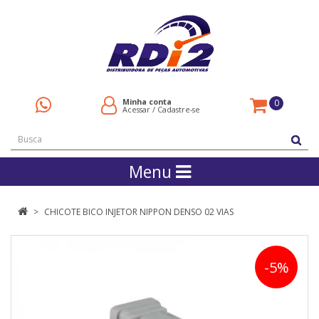
Minha conta
0
Acessar
/
Cadastre-se
Menu
CHICOTE BICO INJETOR NIPPON DENSO 02 VIAS
-5%