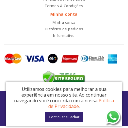
Termos & Condições
Minha conta
Minha conta
Histórico de pedidos
Informativo
Utilizamos cookies para melhorar a sua
experiência em nosso site.
Ao continuar
RDI2 Peças Automotivas Ltda - CNPJ: 14.423.428/0001-51
navegando você concorda com a nossa
Política
Av. Nordestina, 663 - São Miguel Paulista - São Paulo / SP - CEP: 08021-000
de Privacidade
.
RDI2 © 2026
Continuar e Fechar
Desenvolvido por
88digital