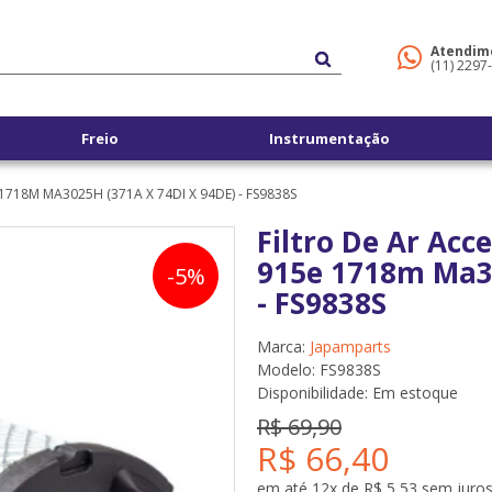
Atendim
(11) 2297
Freio
Instrumentação
718M MA3025H (371A X 74DI X 94DE) - FS9838S
Filtro De Ar Acc
915e 1718m Ma30
-5%
- FS9838S
Marca:
Japamparts
Modelo: FS9838S
Disponibilidade:
Em estoque
R$ 69,90
R$ 66,40
em até 12x de R$ 5,53 sem juro