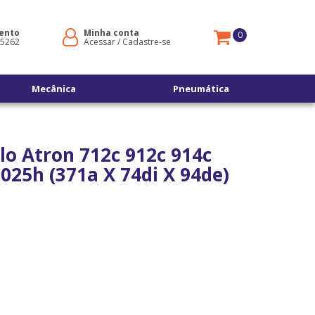
ento
Minha conta
0
-5262
Acessar
/
Cadastre-se
Mecânica
Pneumática
elo Atron 712c 912c 914c
25h (371a X 74di X 94de)
s