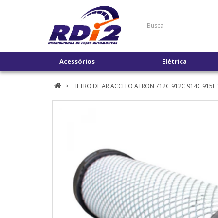
Acessórios
Elétrica
FILTRO DE AR ACCELO ATRON 712C 912C 914C 915E 1