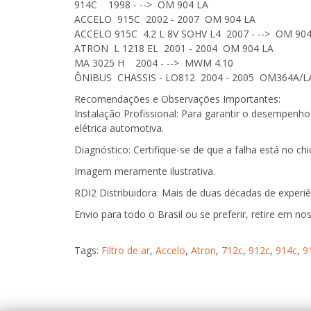
914C 1998 - --> OM 904 LA
ACCELO 915C 2002 - 2007 OM 904 LA
ACCELO 915C 4.2 L 8V SOHV L4 2007 - --> OM 904
ATRON L 1218 EL 2001 - 2004 OM 904 LA
MA 3025 H 2004 - --> MWM 4.10
ÔNIBUS CHASSIS - LO812 2004 - 2005 OM364A/L
Recomendações e Observações Importantes:
Instalação Profissional: Para garantir o desempenho 
elétrica automotiva.
Diagnóstico: Certifique-se de que a falha está no ch
Imagem meramente ilustrativa.
RDI2 Distribuidora: Mais de duas décadas de experiê
Envio para todo o Brasil ou se preferir, retire em noss
Tags:
Filtro de ar
,
Accelo
,
Atron
,
712c
,
912c
,
914c
,
9