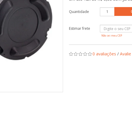
Quantidade
Não sei meu CEP
0 avaliações
/
Avalie