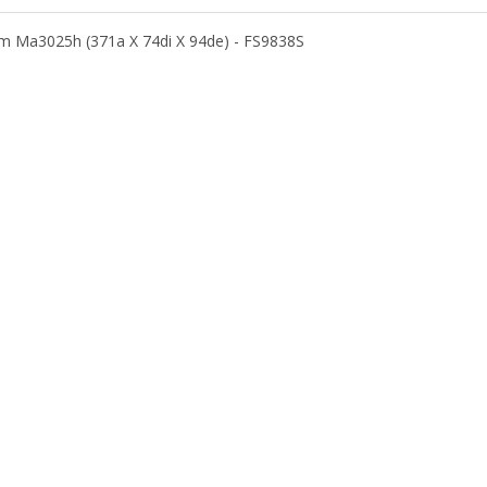
8m Ma3025h (371a X 74di X 94de) - FS9838S
)