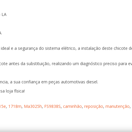
 LA
A
ideal e a segurança do sistema elétrico, a instalação deste chicote d
icote antes da substituição, realizando um diagnóstico preciso para e
ncia, a sua confiança em peças automotivas diesel.
a loja física!
15e
,
1718m
,
Ma3025h
,
FS9838S
,
caminhão
,
reposição
,
manutenção
,