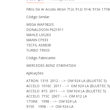
Filtro De Ar Accelo Atron 712c 912c 914c 915e 171
Código Similar:
WEGA WAP382/S
DONALDSON P621911
MAHLE LXS263
MANN CF933
TECFIL ASR838
TURBO TR933
Código Fabricante:
MERCEDES-BENZ 3740947204
Aplicações:
ATRON 1319 2012 - --> OM 924 LA (BLUETEC 5)
ACCELO 1016C 2011 - --> OM 924 LA (BLUETEC 5
ACCELO 815 2011 - --> OM 924 LA (BLUETEC 5)
ACCELO 715C 2007 - --> OM 612 LA
1718M 1998 - --> OM 924 LA
915E 1998 - --> OM 924 LA