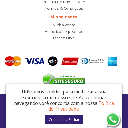
Política de Privacidade
Termos & Condições
Minha conta
Minha conta
Histórico de pedidos
Informativo
Utilizamos cookies para melhorar a sua
experiência em nosso site.
Ao continuar
RDI2 Peças Automotivas Ltda - CNPJ: 14.423.428/0001-51
navegando você concorda com a nossa
Política
Av. Nordestina, 663 - São Miguel Paulista - São Paulo / SP - CEP: 08021-000
de Privacidade
.
RDI2 © 2026
Continuar e Fechar
Desenvolvido por
88digital