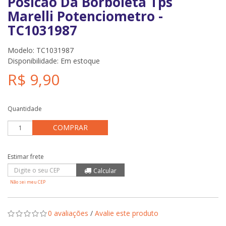
Posicao Da Borboleta Tps
Marelli Potenciometro -
TC1031987
Modelo: TC1031987
Disponibilidade:
Em estoque
R$ 9,90
Quantidade
COMPRAR
Não sei meu CEP
0 avaliações
/
Avalie este produto