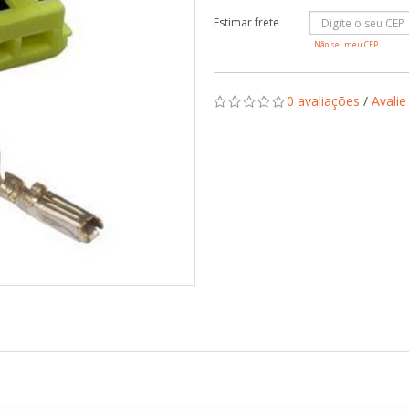
Não sei meu CEP
0 avaliações
/
Avalie