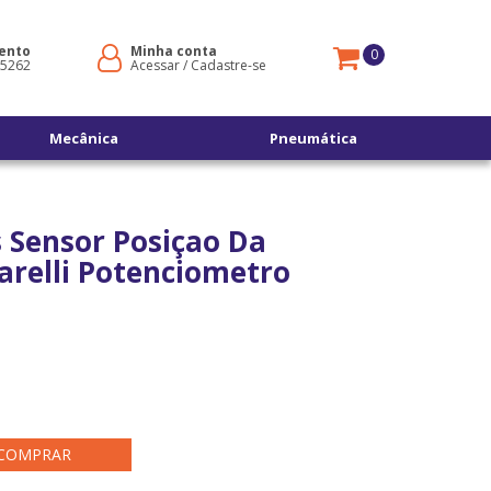
ento
Minha conta
0
-5262
Acessar
/
Cadastre-se
Mecânica
Pneumática
s Sensor Posiçao Da
arelli Potenciometro
COMPRAR