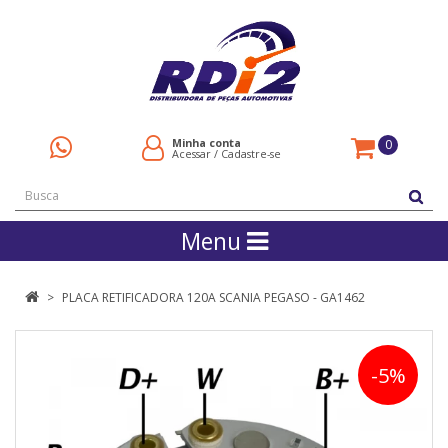
Minha conta
0
Acessar
/
Cadastre-se
Menu
PLACA RETIFICADORA 120A SCANIA PEGASO - GA1462
-5%