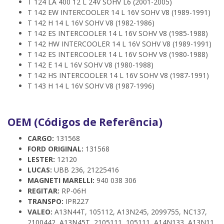
T 124 LA 400 12 L 24V SOHV L6 (2001-2005)
T 142 EW INTERCOOLER 14 L 16V SOHV V8 (1989-1991)
T 142 H 14 L 16V SOHV V8 (1982-1986)
T 142 ES INTERCOOLER 14 L 16V SOHV V8 (1985-1988)
T 142 HW INTERCOOLER 14 L 16V SOHV V8 (1989-1991)
T 142 ES INTERCOOLER 14 L 16V SOHV V8 (1980-1988)
T 142 E 14 L 16V SOHV V8 (1980-1988)
T 142 HS INTERCOOLER 14 L 16V SOHV V8 (1987-1991)
T 143 H 14 L 16V SOHV V8 (1987-1996)
OEM (Códigos de Referência)
CARGO:
131568
FORD ORIGINAL:
131568
LESTER:
12120
LUCAS:
UBB 236, 21225416
MAGNETI MARELLI:
940 038 306
REGITAR:
RP-06H
TRANSPO:
IPR227
VALEO:
A13N44T, 105112, A13N245, 2099755, NC137,
2100442, A13N45T, 2105111, 105111, A14N133, A13N11,