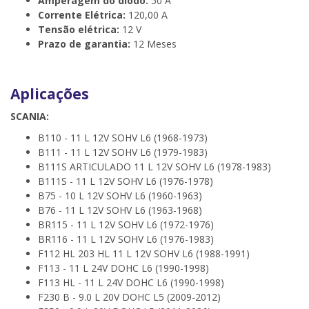
Amperagem do díodo:
50 A
Corrente Elétrica:
120,00 A
Tensão elétrica:
12 V
Prazo de garantia:
12 Meses
Aplicações
SCANIA:
B110 - 11 L 12V SOHV L6 (1968-1973)
B111 - 11 L 12V SOHV L6 (1979-1983)
B111S ARTICULADO 11 L 12V SOHV L6 (1978-1983)
B111S - 11 L 12V SOHV L6 (1976-1978)
B75 - 10 L 12V SOHV L6 (1960-1963)
B76 - 11 L 12V SOHV L6 (1963-1968)
BR115 - 11 L 12V SOHV L6 (1972-1976)
BR116 - 11 L 12V SOHV L6 (1976-1983)
F112 HL 203 HL 11 L 12V SOHV L6 (1988-1991)
F113 - 11 L 24V DOHC L6 (1990-1998)
F113 HL - 11 L 24V DOHC L6 (1990-1998)
F230 B - 9.0 L 20V DOHC L5 (2009-2012)