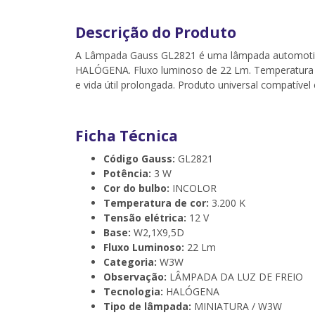
Descrição do Produto
A Lâmpada Gauss GL2821 é uma lâmpada automotiva 
HALÓGENA. Fluxo luminoso de 22 Lm. Temperatura de 
e vida útil prolongada. Produto universal compatível
Ficha Técnica
Código Gauss:
GL2821
Potência:
3 W
Cor do bulbo:
INCOLOR
Temperatura de cor:
3.200 K
Tensão elétrica:
12 V
Base:
W2,1X9,5D
Fluxo Luminoso:
22 Lm
Categoria:
W3W
Observação:
LÂMPADA DA LUZ DE FREIO
Tecnologia:
HALÓGENA
Tipo de lâmpada:
MINIATURA / W3W