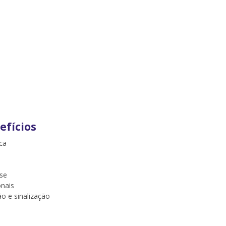
efícios
ca
ase
onais
o e sinalização