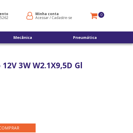
ento
Minha conta
0
-5262
Acessar
/
Cadastre-se
Mecânica
Pneumática
 12V 3W W2.1X9,5D Gl
COMPRAR