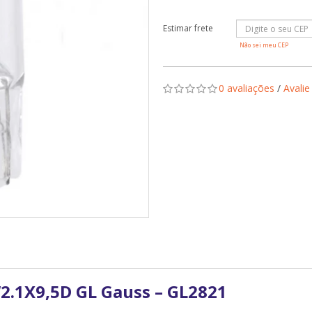
Não sei meu CEP
0 avaliações
/
Avalie
1X9,5D GL Gauss – GL2821