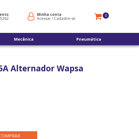
ento
Minha conta
0
-5262
Acessar
/
Cadastre-se
Mecânica
Pneumática
35A Alternador Wapsa
COMPRAR