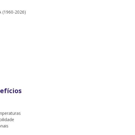
A (1960-2026)
efícios
emperaturas
bilidade
onais