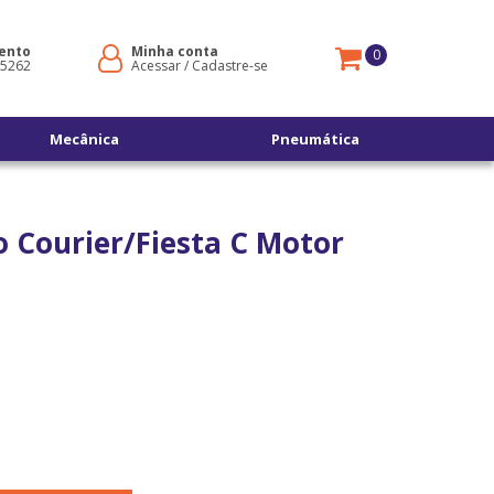
ento
Minha conta
0
-5262
Acessar
/
Cadastre-se
Mecânica
Pneumática
o Courier/Fiesta C Motor
s