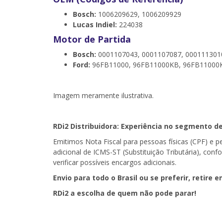
Bosch:
1006209629, 1006209929
Lucas Indiel:
224038
Motor de Partida
Bosch:
0001107043, 0001107087, 000111301
Ford:
96FB11000, 96FB11000KB, 96FB11000
Imagem meramente ilustrativa.
RDi2
Distribuidora: Experiência no segmento de
Emitimos Nota Fiscal para pessoas físicas (CPF) e 
adicional de ICMS-ST (Substituição Tributária), con
verificar possíveis encargos adicionais.
Envio para todo o Brasil ou se preferir, retire e
RDi2
a escolha de quem não pode parar!