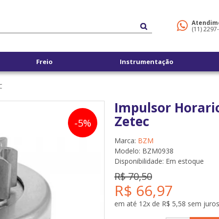
Atendim
(11) 2297
Freio
Instrumentação
C
Impulsor Horari
Zetec
-5%
Marca:
BZM
Modelo: BZM0938
Disponibilidade:
Em estoque
R$ 70,50
R$ 66,97
em até 12x de R$ 5,58 sem juro