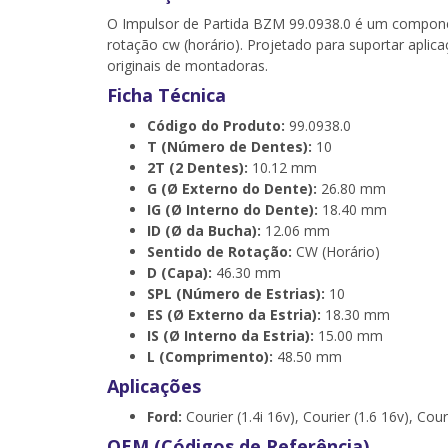
O Impulsor de Partida BZM 99.0938.0 é um componen
rotação cw (horário). Projetado para suportar apli
originais de montadoras.
Ficha Técnica
Código do Produto:
99.0938.0
T (Número de Dentes):
10
2T (2 Dentes):
10.12 mm
G (Ø Externo do Dente):
26.80 mm
IG (Ø Interno do Dente):
18.40 mm
ID (Ø da Bucha):
12.06 mm
Sentido de Rotação:
CW (Horário)
D (Capa):
46.30 mm
SPL (Número de Estrias):
10
ES (Ø Externo da Estria):
18.30 mm
IS (Ø Interno da Estria):
15.00 mm
L (Comprimento):
48.50 mm
Aplicações
Ford:
Courier (1.4i 16v), Courier (1.6 16v), Cou
OEM (Códigos de Referência)