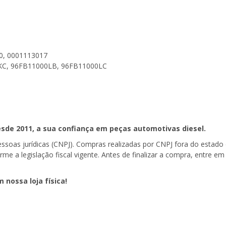
0, 0001113017
KC, 96FB11000LB, 96FB11000LC
sde 2011, a sua confiança em peças automotivas diesel.
pessoas jurídicas (CNPJ). Compras realizadas por CNPJ fora do estad
forme a legislação fiscal vigente. Antes de finalizar a compra, entre
m nossa loja física!