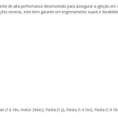
te de alta performance desenvolvido para assegurar a ignição em mo
cações severas, este item garante um engrenamento suave e durabili
rier (1.6 16v, motor Zetec), Fiesta (1.2), Fiesta (1.4 16v), Fiesta (1.4 