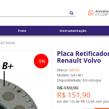
Atendim
(11) 2297
Freio
Instrumentação
AULT VOLVO
Placa Retificad
Renault Volvo
-5%
Marca:
GAUSS
Modelo: GA1461
Disponibilidade:
Em estoque
R$ 159,90
R$ 151,90
em até 12x de R$ 12,66 sem jur