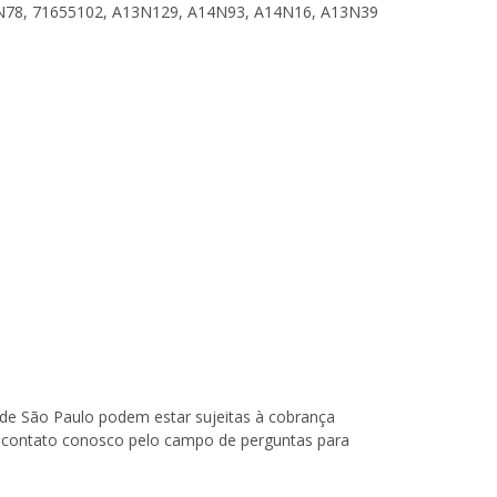
4N78, 71655102, A13N129, A14N93, A14N16, A13N39
o de São Paulo podem estar sujeitas à cobrança
 em contato conosco pelo campo de perguntas para