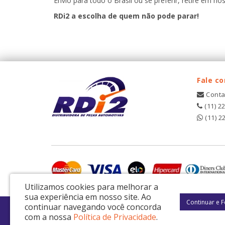
Envio para todo o Brasil ou se preferir, retire em noss
RDi2 a escolha de quem não pode parar!
Fale c
Conta
(11) 2
(11) 2
Utilizamos cookies para melhorar a
sua experiência em nosso site.
Ao
Continuar e 
continuar navegando você concorda
RDI2 Peças Automotivas Ltda - CNPJ: 14.423.428/0001-51
com a nossa
Política de Privacidade
.
Av. Nordestina, 663 - São Miguel Paulista - São Paulo / SP - CEP