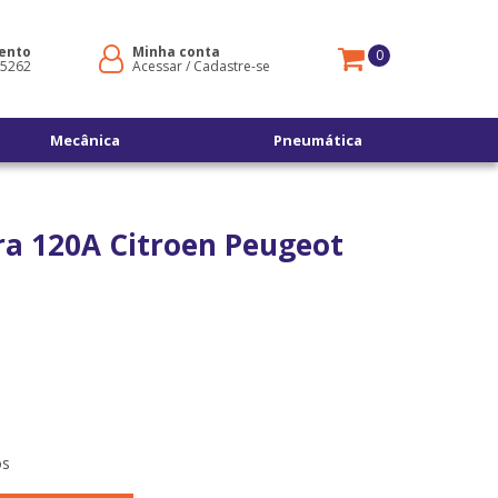
ento
Minha conta
0
-5262
Acessar
/
Cadastre-se
Mecânica
Pneumática
ora 120A Citroen Peugeot
os