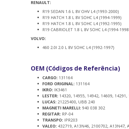
RENAULT:
R19 SEDAN 1.6 L 8V OHV L4 (1993-2000)
R19 HATCH 1.8 L 8V SOHC L4 (1994-1999)
R19 HATCH 1.8 L 8V SOHC L4 (1992-1995)
R19 CABRIOLET 1.8 L 8V SOHC L4 (1994-1998
VOLVO:
460 2.0I 2.0 L 8V SOHC L4 (1992-1997)
OEM (Códigos de Referência)
CARGO:
131164
FORD ORIGINAL:
131164
IKRO:
IK3461
LESTER:
14320, 14955, 14942, 14609, 14291, 
LUCAS:
21225400, UBB 240
MAGNETI MARELLI:
940 038 302
REGITAR:
RP-04
TRANSPO:
IPR203
VALEO:
432719, A13N46, 2100702, A13N47, A