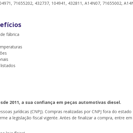
04971, 71655202, 432737, 104941, 432811, A14N07, 71655002, A1
efícios
 de fábrica
emperaturas
ções
onais
listados
esde 2011, a sua confiança em peças automotivas diesel.
pessoas jurídicas (CNPJ). Compras realizadas por CNPJ fora do estad
forme a legislação fiscal vigente. Antes de finalizar a compra, entre