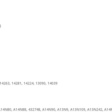
)
14263, 14281, 14224, 13090, 14039
14N80, A14N88, 432748, A14N90, A13N9, A13N109, A13N242, A14R