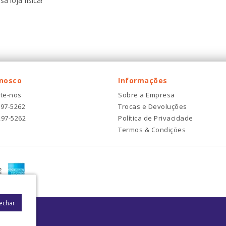
a loja física!
onosco
Informações
te-nos
Sobre a Empresa
297-5262
Trocas e Devoluções
297-5262
Política de Privacidade
Termos & Condições
Fechar
: 08021-000