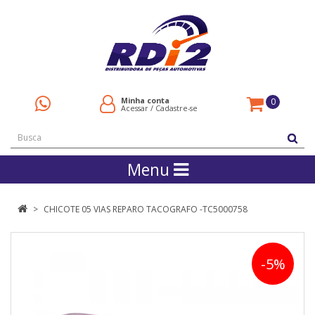
Minha conta
0
Acessar
/
Cadastre-se
Menu
CHICOTE 05 VIAS REPARO TACOGRAFO -TC5000758
-5%