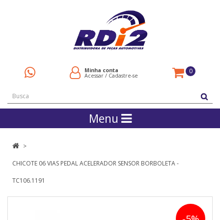
Minha conta
0
Acessar
/
Cadastre-se
Menu
CHICOTE 06 VIAS PEDAL ACELERADOR SENSOR BORBOLETA -
TC106.1191
-5%