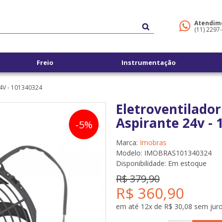
Atendim
(11) 2297
Freio
Instrumentação
4V - 101340324
Eletroventilador
Aspirante 24v -
-5%
Marca:
Imobras
Modelo: IMOBRAS101340324
Disponibilidade:
Em estoque
R$ 379,90
R$ 360,90
em até 12x de R$ 30,08 sem jur