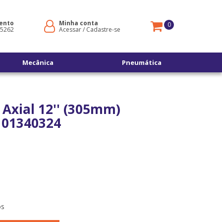
ento
Minha conta
0
-5262
Acessar
/
Cadastre-se
Mecânica
Pneumática
 Axial 12'' (305mm)
 101340324
os