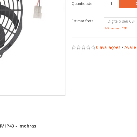
Quantidade
Não sei meu CEP
0 avaliações
/
Avalie
4V IP43 - Imobras