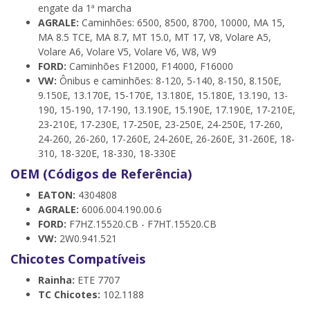
engate da 1ª marcha
AGRALE:
Caminhões: 6500, 8500, 8700, 10000, MA 15,
MA 8.5 TCE, MA 8.7, MT 15.0, MT 17, V8, Volare A5,
Volare A6, Volare V5, Volare V6, W8, W9
FORD:
Caminhões F12000, F14000, F16000
VW:
Ônibus e caminhões: 8-120, 5-140, 8-150, 8.150E,
9.150E, 13.170E, 15-170E, 13.180E, 15.180E, 13.190, 13-
190, 15-190, 17-190, 13.190E, 15.190E, 17.190E, 17-210E,
23-210E, 17-230E, 17-250E, 23-250E, 24-250E, 17-260,
24-260, 26-260, 17-260E, 24-260E, 26-260E, 31-260E, 18-
310, 18-320E, 18-330, 18-330E
OEM (Códigos de Referência)
EATON:
4304808
AGRALE:
6006.004.190.00.6
FORD:
F7HZ.15520.CB - F7HT.15520.CB
VW:
2W0.941.521
Chicotes Compatíveis
Rainha:
ETE 7707
TC Chicotes:
102.1188