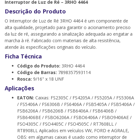
Interruptor de Luz de Ré – 3RHO 4464
Descrição do Produto
O Interruptor de Luz de Ré 3RHO 4464 é um componente de
alta qualidade, projetado para garantir o acionamento preciso
da luz de ré, assegurando a sinalização adequada ao engatar a
marcha à ré. Fabricado com materiais de alta resistência,
atende às especificações originais do veículo.
Ficha Técnica
Código do Produto:
3RHO 4464
Código de Barras:
7898357593114
Rosca:
9/16" x 18 UNF
Aplicações
EATON:
Caixas: FS2305C / FS4205A / FS5205A / FS5306A
/ FS5406A / FS6306B / FS6406A / FSB5405A / FSB5406A /
FSB6206A / FSB6206B / FSB6406A / FSB6406B /
FSB6406BE / FSBO6206A / FSBO6406A / FSBO9406AE /
FSO4305C / FSO4405C / FSO4505C / RT7608LL /
RT8908LL Aplicados em veículos VW, FORD e AGRALE,
OBS: em algumas caixas é usado como interruptor de