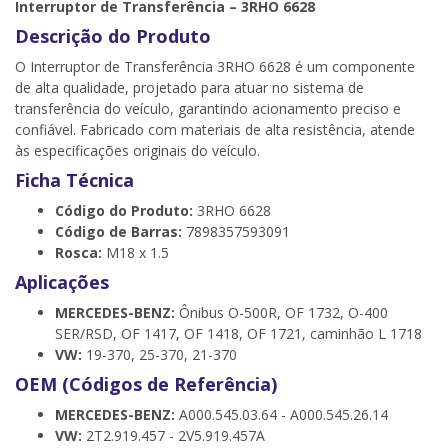
Interruptor de Transferência – 3RHO 6628
Descrição do Produto
O Interruptor de Transferência 3RHO 6628 é um componente
de alta qualidade, projetado para atuar no sistema de
transferência do veículo, garantindo acionamento preciso e
confiável. Fabricado com materiais de alta resistência, atende
às especificações originais do veículo.
Ficha Técnica
Código do Produto:
3RHO 6628
Código de Barras:
7898357593091
Rosca:
M18 x 1.5
Aplicações
MERCEDES-BENZ:
Ônibus O-500R, OF 1732, O-400
SER/RSD, OF 1417, OF 1418, OF 1721, caminhão L 1718
VW:
19-370, 25-370, 21-370
OEM (Códigos de Referência)
MERCEDES-BENZ:
A000.545.03.64 - A000.545.26.14
VW:
2T2.919.457 - 2V5.919.457A