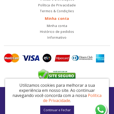
Política de Privacidade
Termos & Condições
Minha conta
Minha conta
Histórico de pedidos
Informativo
Utilizamos cookies para melhorar a sua
experiência em nosso site.
Ao continuar
RDI2 Peças Automotivas Ltda - CNPJ: 14.423.428/0001-51
navegando você concorda com a nossa
Política
Av. Nordestina, 663 - São Miguel Paulista - São Paulo / SP - CEP: 08021-000
de Privacidade
.
RDI2 © 2026
Continuar e Fechar
Desenvolvido por
88digital