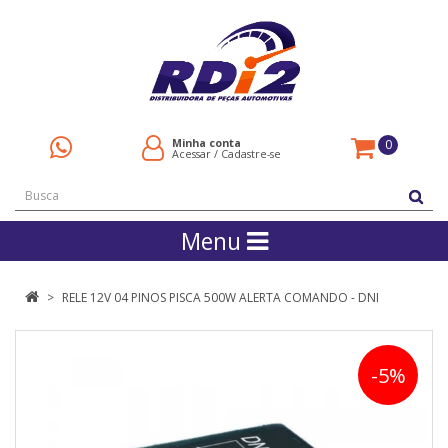
Minha conta
0
Acessar
/
Cadastre-se
Menu
RELE 12V 04 PINOS PISCA 500W ALERTA COMANDO - DNI
-5%