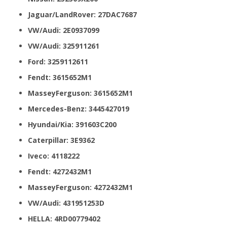
Jaguar/LandRover: 27DAC7687
VW/Audi: 2E0937099
VW/Audi: 325911261
Ford: 3259112611
Fendt: 3615652M1
MasseyFerguson: 3615652M1
Mercedes-Benz: 3445427019
Hyundai/Kia: 391603C200
Caterpillar: 3E9362
Iveco: 4118222
Fendt: 4272432M1
MasseyFerguson: 4272432M1
VW/Audi: 431951253D
HELLA: 4RD00779402