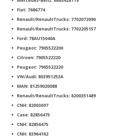
Mercedes-Benz: 6885428119
Fiat: 7686774
Renault/RenaultTrucks: 7702072090
Renault/RenaultTrucks: 7702205157
Ford: 78AU15040A
Peugeot: 7905522200
Citroen: 7905522220
Peugeot: 7905522220
VW/Audi: 803951253A
MAN: 81259020088
Renault/RenaultTrucks: 8200351489
CNH: 82003697
Case: 82856475
CNH: 82856475
CNH: 83964162