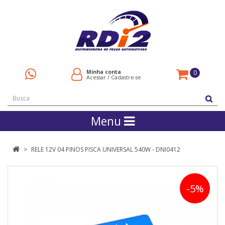
Minha conta
0
Acessar
/
Cadastre-se
Menu
RELE 12V 04 PINOS PISCA UNIVERSAL 540W - DNI0412
-5%