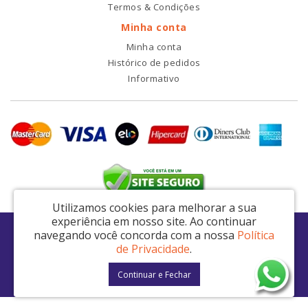
Termos & Condições
Minha conta
Minha conta
Histórico de pedidos
Informativo
Utilizamos cookies para melhorar a sua
experiência em nosso site.
Ao continuar
RDI2 Peças Automotivas Ltda - CNPJ: 14.423.428/0001-51
navegando você concorda com a nossa
Política
Av. Nordestina, 663 - São Miguel Paulista - São Paulo / SP - CEP: 08021-000
de Privacidade
.
RDI2 © 2026
Continuar e Fechar
Desenvolvido por
88digital