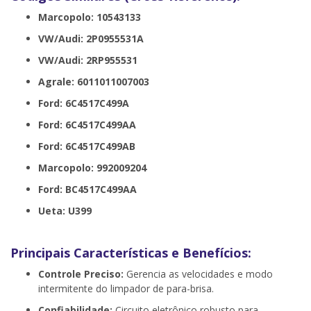
Marcopolo: 10543133
VW/Audi: 2P0955531A
VW/Audi: 2RP955531
Agrale: 6011011007003
Ford: 6C4517C499A
Ford: 6C4517C499AA
Ford: 6C4517C499AB
Marcopolo: 992009204
Ford: BC4517C499AA
Ueta: U399
Principais Características e Benefícios:
Controle Preciso:
Gerencia as velocidades e modo
intermitente do limpador de para-brisa.
Confiabilidade:
Circuito eletrônico robusto para