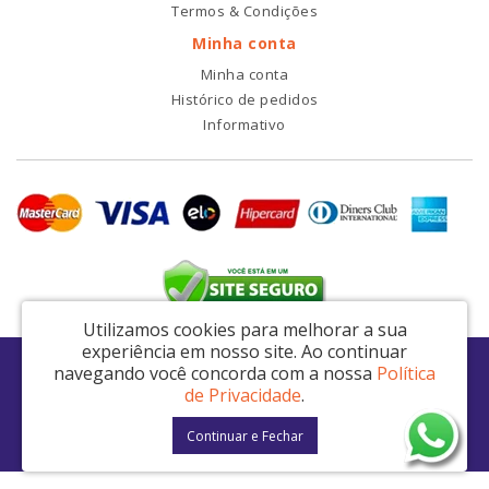
Termos & Condições
Minha conta
Minha conta
Histórico de pedidos
Informativo
Utilizamos cookies para melhorar a sua
experiência em nosso site.
Ao continuar
RDI2 Peças Automotivas Ltda - CNPJ: 14.423.428/0001-51
navegando você concorda com a nossa
Política
Av. Nordestina, 663 - São Miguel Paulista - São Paulo / SP - CEP: 08021-000
de Privacidade
.
RDI2 © 2026
Continuar e Fechar
Desenvolvido por
88digital