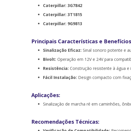
Caterpillar: 3G7842
Caterpillar: 3T1815
Caterpillar: 9G9813
Principais Características e Benefícios
Sinalização Eficaz:
Sinal sonoro potente e a
Bivolt:
Operação em 12V e 24V para compatibil
Resistência:
Construção resistente à água e 
Fácil Instalação:
Design compacto com fixaçã
Aplicações:
Sinalização de marcha ré em caminhões, ônibu
Recomendações Técnicas:
Verificação de Compatibilidade:
Recomenda-