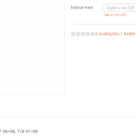
NDA
Não sei meu CEP
0 avaliações
/
Avalie
 96>98, T/R 91>98