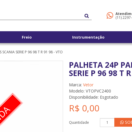
Atendim
(11) 2297
Freio
Instrumentação
CANIA SERIE P 96 98 T R 91 98 - VTO
PALHETA 24P P
SERIE P 96 98 T R
Marca:
Vetor
Modelo: VTOPVC2400
Disponibilidade:
Esgotado
R$ 0,00
SO
Quantidade