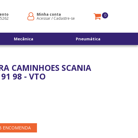
ento
Minha conta
0
-5262
Acessar
/
Cadastre-se
Mecânica
Pneumática
ARA CAMINHOES SCANIA
 91 98 - VTO
B ENCOMENDA